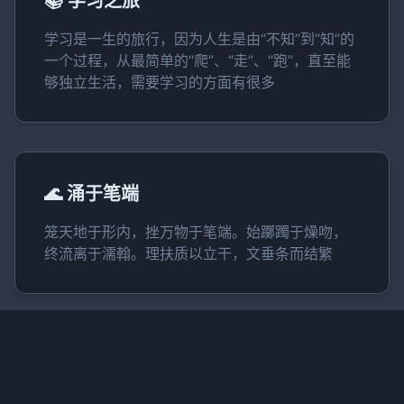
📚 学习之旅
学习是一生的旅行，因为人生是由“不知”到“知”的
一个过程，从最简单的“爬”、“走”、“跑”，直至能
够独立生活，需要学习的方面有很多
🌊 涌于笔端
笼天地于形内，挫万物于笔端。始躑躅于燥吻，
终流离于濡翰。理扶质以立干，文垂条而结繁
🎵 字句如歌
知识如养分，滋养心灵、开阔视野，感受人性光